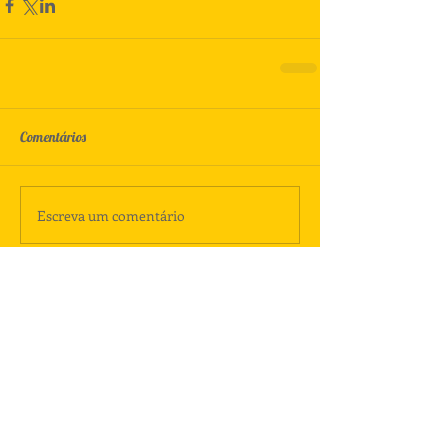
Comentários
Escreva um comentário
Tags
#euleioparaumacrianca
A Maior Flor do Mundo
A história de Júlia e sua sombra de menino
A menina do País das Neves
Achados e perdidos
Aline Abreu
Ana Maria Machado
André Neves