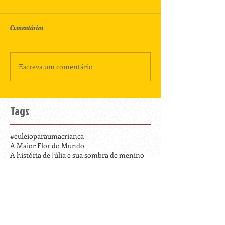
Comentários
Escreva um comentário
Tags
#euleioparaumacrianca
A Maior Flor do Mundo
A história de Júlia e sua sombra de menino
A menina do País das Neves
Achados e perdidos
Aline Abreu
Ana Maria Machado
André Neves
Andréia Vieria
Anna Laura Cantone
Anthony Browne
Babette Cole
Beaugency
Bisa Bel
Bisa Bia
Béatrice Rodriguez
COSACNAIFY
Caminho de Santiago