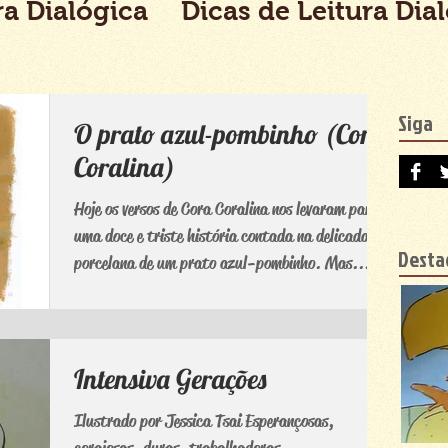
ra Dialógica
Dicas de Leitura Dia
Siga
O prato azul-pombinho (Cora
Coralina)
Hoje os versos de Cora Coralina nos levaram para
uma doce e triste história contada na delicada
Desta
porcelana de um prato azul-pombinho. Mas...
Intensiva Gerações
Ilustrado por Jessica Tsai Esperançosas,
corajosas, duras, trabalhadoras,