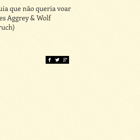
uia que não queria voar
Causos de Pedro Mala
es Aggrey & Wolf
(Anelise Zimmerman
ruch)
Júlio Emílio Braz) Cap
V: Ele é o cão