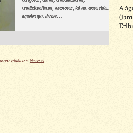
A ág
tradicionalistas, amorosas, há em nossa vida
(Jam
aqueles que vieram...
Erlb
amente criado com
Wix.com