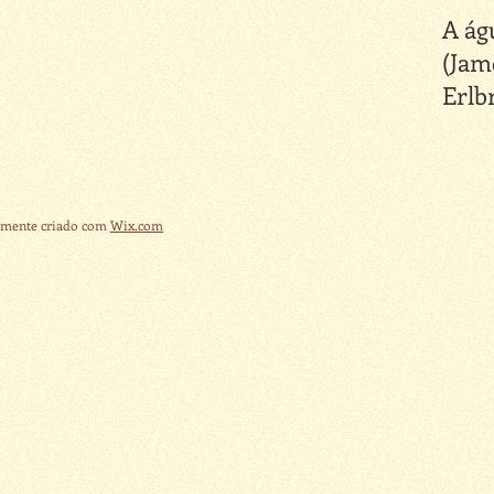
A ág
(Jam
Erlb
amente criado com
Wix.com