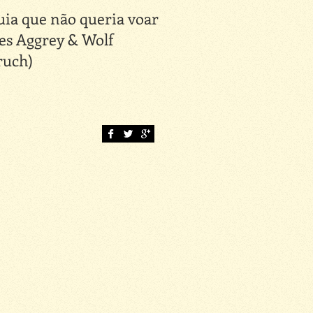
uia que não queria voar
Causos de Pedro Mala
es Aggrey & Wolf
(Anelise Zimmerman
ruch)
Júlio Emílio Braz) Cap
V: Ele é o cão